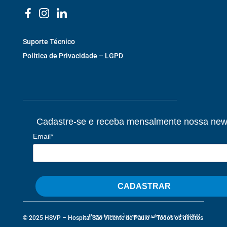
Suporte Técnico
Política de Privacidade – LGPD
Cadastre-se e receba mensalmente nossa news
Email*
CADASTRAR
Prometemos não enviar qualquer tipo de SPAM
© 2025 HSVP – Hospital São Vicente de Paulo – Todos os direitos