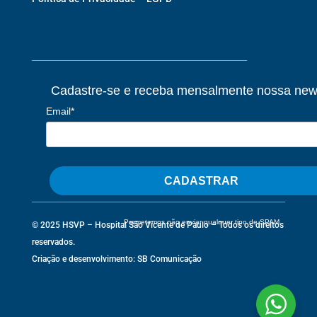
Cadastre-se e receba mensalmente nossa news
Email*
CADASTRAR
Prometemos não enviar qualquer tipo de SPAM
© 2025 HSVP – Hospital São Vicente de Paulo – Todos os direitos
reservados.
Criação e desenvolvimento:
SB Comunicação