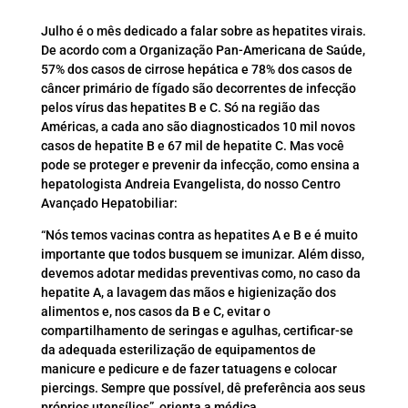
Julho é o mês dedicado a falar sobre as hepatites virais.
De acordo com a Organização Pan-Americana de Saúde,
57% dos casos de cirrose hepática e 78% dos casos de
câncer primário de fígado são decorrentes de infecção
pelos vírus das hepatites B e C. Só na região das
Américas, a cada ano são diagnosticados 10 mil novos
casos de hepatite B e 67 mil de hepatite C. Mas você
pode se proteger e prevenir da infecção, como ensina a
hepatologista Andreia Evangelista, do nosso Centro
Avançado Hepatobiliar:
“Nós temos vacinas contra as hepatites A e B e é muito
importante que todos busquem se imunizar. Além disso,
devemos adotar medidas preventivas como, no caso da
hepatite A, a lavagem das mãos e higienização dos
alimentos e, nos casos da B e C, evitar o
compartilhamento de seringas e agulhas, certificar-se
da adequada esterilização de equipamentos de
manicure e pedicure e de fazer tatuagens e colocar
piercings. Sempre que possível, dê preferência aos seus
próprios utensílios”, orienta a médica.