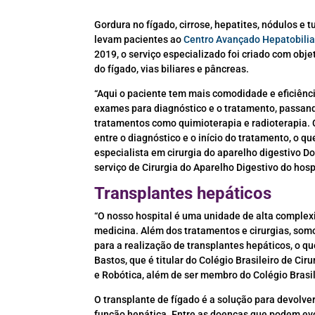
Gordura no fígado, cirrose, hepatites, nódulos e 
levam pacientes ao
Centro Avançado Hepatobilia
2019, o serviço especializado foi criado com obj
do fígado, vias biliares e pâncreas.
“Aqui o paciente tem mais comodidade e eficiênci
exames para diagnóstico e o tratamento, passand
tratamentos como quimioterapia e radioterapia. 
entre o diagnóstico e o início do tratamento, o q
especialista em cirurgia do aparelho digestivo D
serviço de Cirurgia do Aparelho Digestivo do hosp
Transplantes hepáticos
“O nosso hospital é uma unidade de alta complex
medicina. Além dos tratamentos e cirurgias, so
para a realização de transplantes hepáticos, o q
Bastos, que é titular do Colégio Brasileiro de Ci
e Robótica, além de ser membro do Colégio Brasil
O transplante de fígado é a solução para devolve
função hepática. Entre as doenças que podem evo