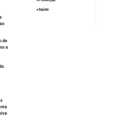
+Prevenção
+Saúde
e
ças
o de
sso a
 do
es
enta
siva