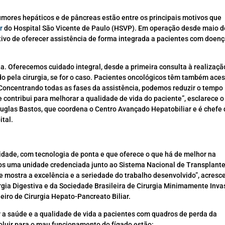
tumores hepáticos e de pâncreas estão entre os principais motivos que
r
do Hospital São Vicente de Paulo (HSVP). Em operação desde maio d
etivo de oferecer assistência de forma integrada a pacientes com doen
a. Oferecemos cuidado integral, desde a primeira consulta à realizaçã
o pela cirurgia, se for o caso. Pacientes oncológicos têm também ace
Concentrando todas as fases da assistência, podemos reduzir o tempo
ue contribui para melhorar a qualidade de vida do paciente”, esclarece o
ouglas Bastos, que coordena o Centro Avançado Hepatobiliar e é chefe
ital.
idade, com tecnologia de ponta e que oferece o que há de melhor na
mos uma unidade credenciada junto ao Sistema Nacional de Transplant
ue mostra a excelência e a seriedade do trabalho desenvolvido”, acresc
rurgia Digestiva e da Sociedade Brasileira de Cirurgia Minimamente Inva
eiro de Cirurgia Hepato-Pancreato Biliar.
r a saúde e a qualidade de vida a pacientes com quadros de perda da
luir para o mau funcionamento do fígado estão: