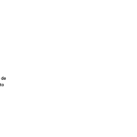
o de
sto